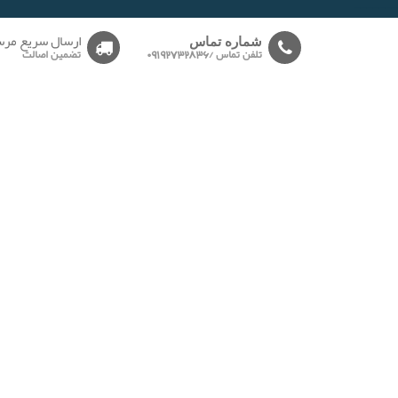
-------
ارسال سریع مرس
شماره تماس
تلفن تماس /09192732836
تضمین اصالت