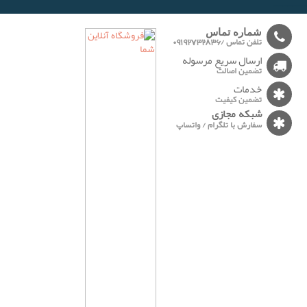
-------
شماره تماس
تلفن تماس /09192732836
ارسال سریع مرسوله
تضمین اصالت
خدمات
تضمین کیفیت
شبکه مجازی
سفارش با تلگرام / واتساپ