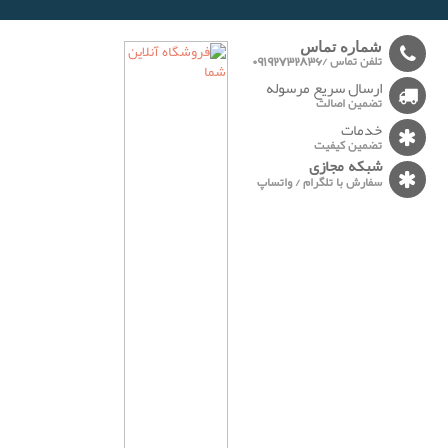
-------
شماره تماس
تلفن تماس /09192732836
ارسال سریع مرسوله
تضمین اصالت
خدمات
تضمین کیفیت
شبکه مجازی
سفارش با تلگرام / واتساپ